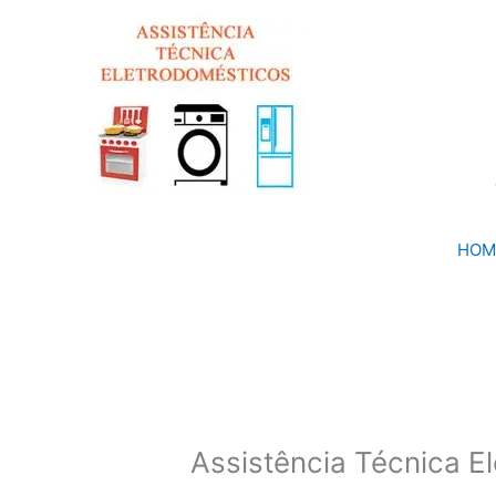
Ir
para
o
conteúdo
HOM
Assistência Técnica E