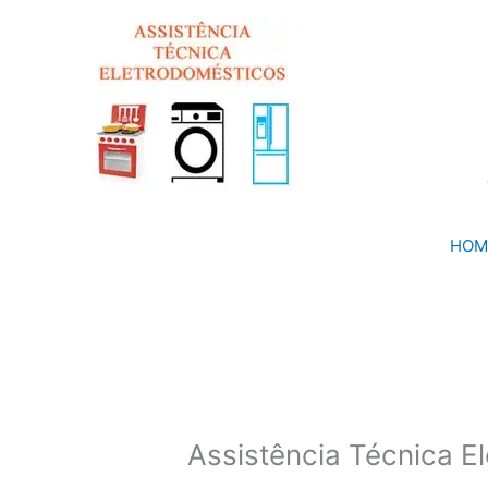
Ir
para
o
conteúdo
HOM
Assistência Técnica E